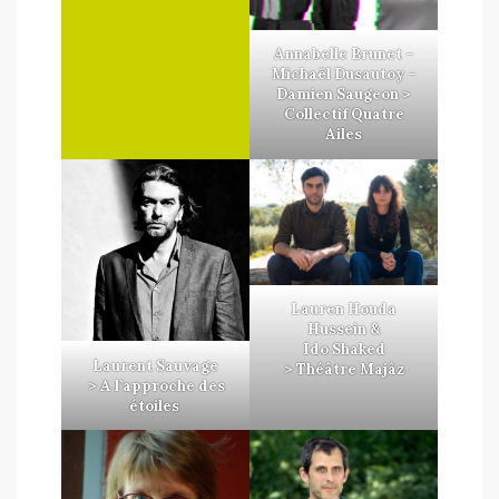
Annabelle Brunet –
Michaël Dusautoy –
Damien Saugeon >
Collectif Quatre
Ailes
Lauren Houda
Hussein &
Ido Shaked
Laurent Sauvage
> Théâtre Majâz
> A l’approche des
étoiles