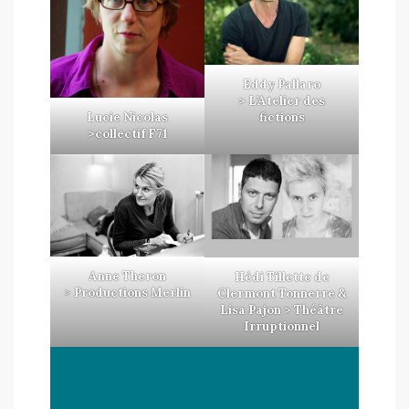
Eddy Pallaro
>
L’Atelier des
fictions
Lucie Nicolas
>collectif F71
Anne Theron
Hédi Tillette de
>
Productions Merlin
Clermont Tonnerre &
Lisa Pajon > Théâtre
Irruptionnel