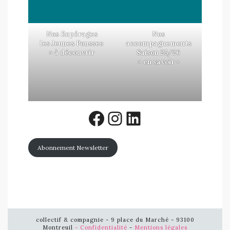
Nos Repérages
Nos
les Jeunes Pousses
accompagnements
> à découvrir
Saison 25/26
> en savoir +
Facebook
Instagram
LinkedIn
Abonnement Newsletter
collectif & compagnie - 9 place du Marché - 93100
Montreuil
- Confidentialité
-
Mentions légales